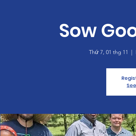
Sow Goo
Thứ 7, 01 thg 11
  |  
Regis
See