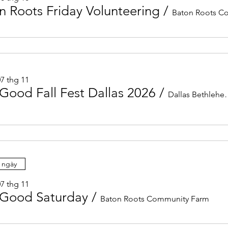
n Roots Friday Volunteering
/
07 thg 11
Good Fall Fest Dallas 2026
/
Dallas Bet
 ngày
07 thg 11
Good Saturday
/
Baton Roots Community Farm