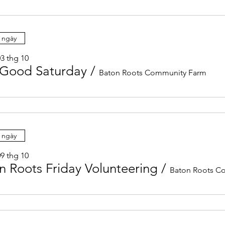
 ngày
03 thg 10
Good Saturday
/
Baton Roots Community Farm
 ngày
09 thg 10
n Roots Friday Volunteering
/