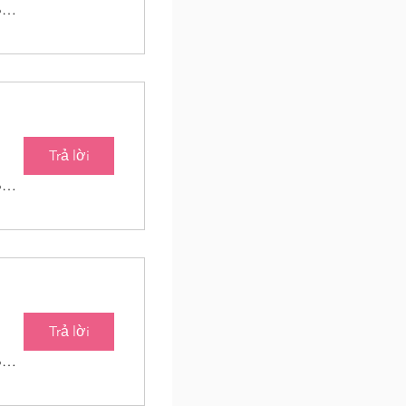
Baton Roots Community Farm
Trả lời
Baton Roots Community Farm
Trả lời
Baton Roots Community Farm