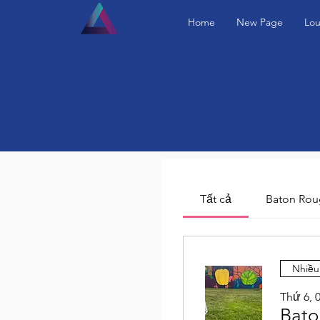
Home
New Page
Lou
Tất cả
Baton Rou
Nhiều
Thứ 6, 0
Bato