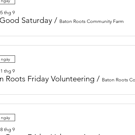
 ngày
5 thg 9
Good Saturday
/
Baton Roots Community Farm
 ngày
1 thg 9
n Roots Friday Volunteering
/
 ngày
8 thg 9