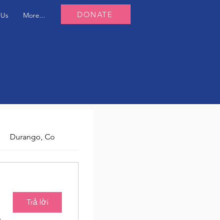
DONATE
 Us
More...
Durango, Co
Trả lời
Baton Roots Community Farm