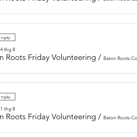
 ngày
4 thg 8
n Roots Friday Volunteering
/
 ngày
1 thg 8
n Roots Friday Volunteering
/