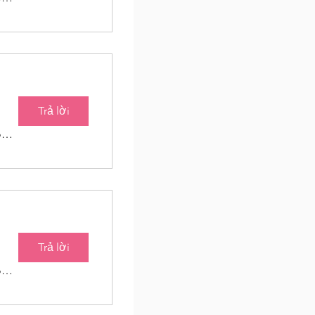
Trả lời
Baton Roots Community Farm
Trả lời
Baton Roots Community Farm