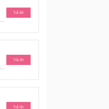
Trả lời
Baton Roots Community Farm
Trả lời
Baton Roots Community Farm
Trả lời