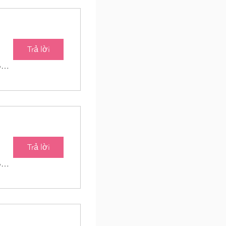
Trả lời
Baton Roots Community Farm
Trả lời
Baton Roots Community Farm