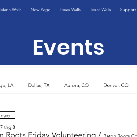
isiana Walls
New Page
Texas Walls
Texas Walls
Support
Events
ge, LA
Dallas, TX
Aurora, CO
Denver, CO
 ngày
7 thg 8
n Roots Friday Volunteering
/