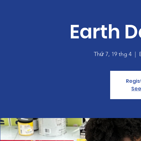
Earth D
Thứ 7, 19 thg 4
  |  
Regis
See