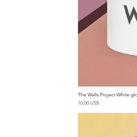
The Walls Project White g
Precio
10,00 US$