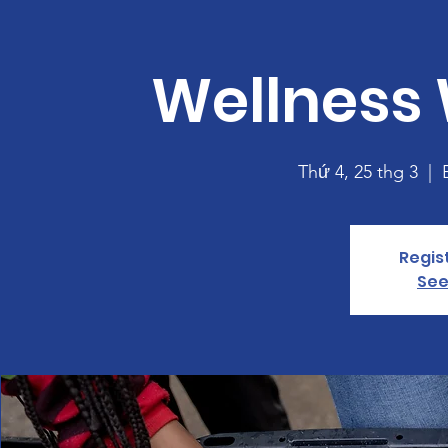
Wellness
Thứ 4, 25 thg 3
  |  
Regis
See