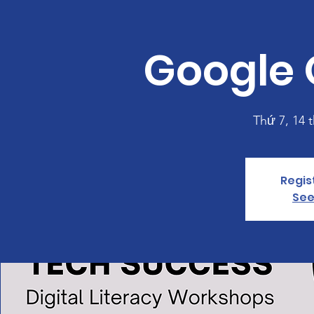
Google O
Thứ 7, 14 
Regis
See