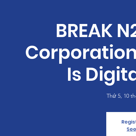
BREAK N
Corporations 
Is Digit
Thứ 5, 10 th
Regis
See