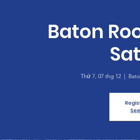
Baton Ro
Sa
Thứ 7, 07 thg 12
  |  
Bat
Regis
See