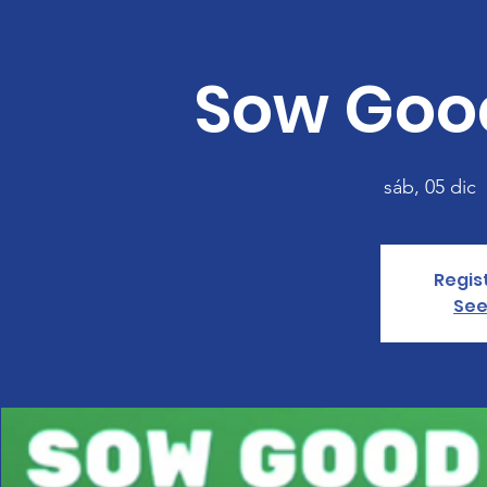
Sow Goo
sáb, 05 dic
  
Regis
See