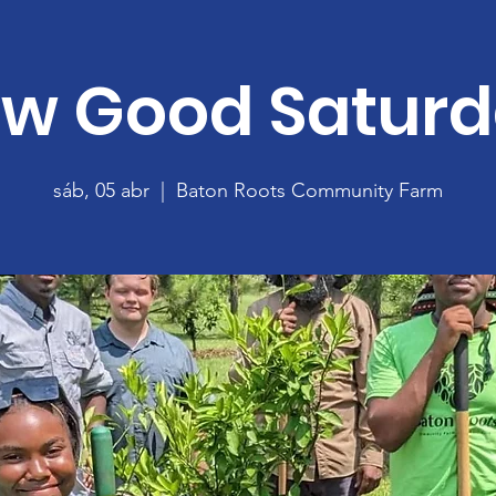
w Good Satur
sáb, 05 abr
  |  
Baton Roots Community Farm