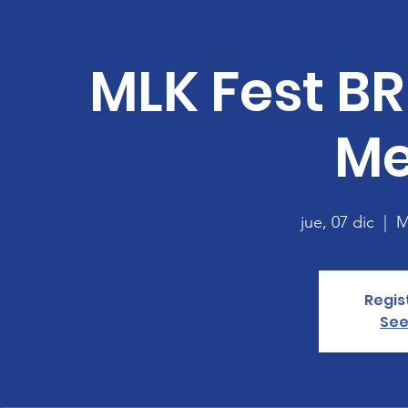
MLK Fest BR
Me
jue, 07 dic
  |  
M
Regis
See