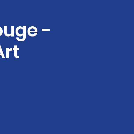
ouge -
Art