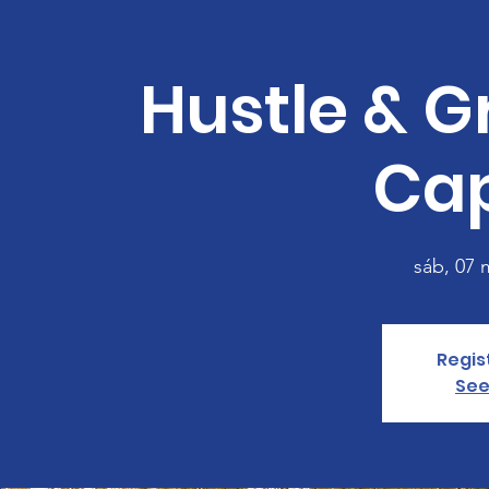
Hustle & G
Ca
sáb, 07 
Regis
See