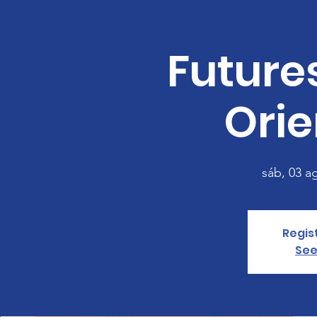
Futures
Orie
sáb, 03 a
Regis
See