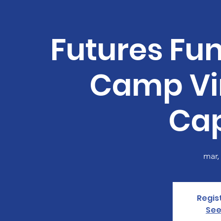
Futures Fu
Camp Virt
Ca
mar,
Regis
See