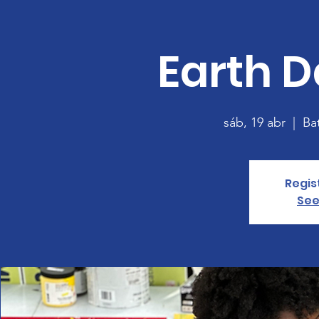
Earth D
sáb, 19 abr
  |  
Ba
Regis
See