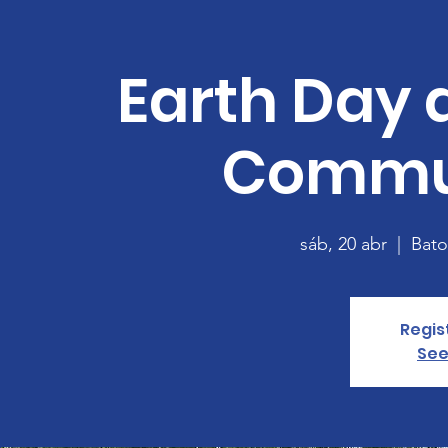
Earth Day 
Commu
sáb, 20 abr
  |  
Bato
Regis
See