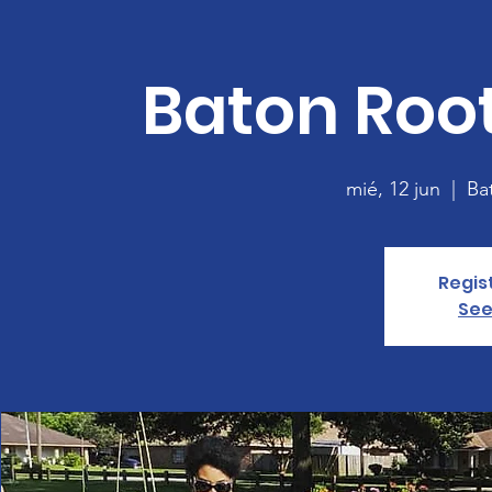
Baton Roo
mié, 12 jun
  |  
Ba
Regis
See