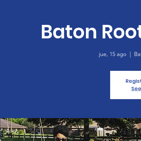
Baton Roo
jue, 15 ago
  |  
Ba
Regis
See