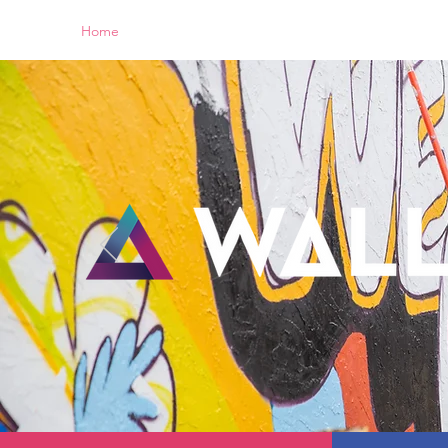
Home
New Page
Louisiana Walls
New Page