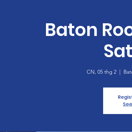
Baton Ro
Sa
CN, 05 thg 2
  |  
Bat
Regis
See