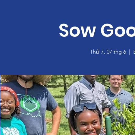
Sow Goo
Thứ 7, 07 thg 6
  |  